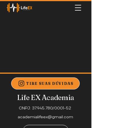
TIRE SUAS DÚVIDAS
Life EX Academia
CNPJ:
37.945.780
/0001-52
academialifeex@gmail.com